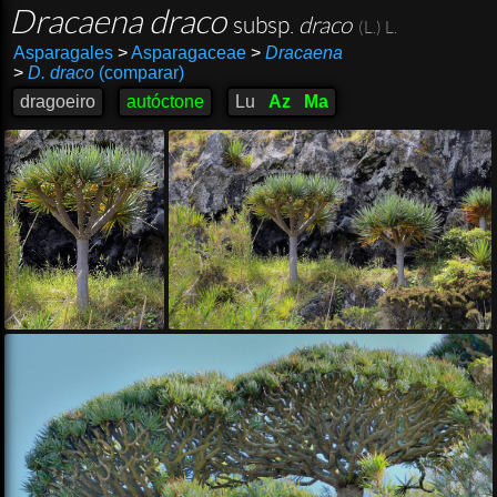
Dracaena draco
subsp.
draco
(L.) L.
Asparagales
>
Asparagaceae
>
Dracaena
>
D. draco
(comparar)
dragoeiro
autóctone
Lu
Az
Ma