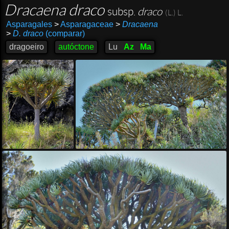
Dracaena draco
subsp.
draco
(L.) L.
Asparagales
>
Asparagaceae
>
Dracaena
>
D. draco
(comparar)
dragoeiro
autóctone
Lu
Az
Ma