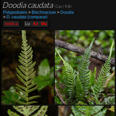
Doodia caudata
(Cav.) R.Br.
Polypodiales
>
Blechnaceae
>
Doodia
>
D. caudata
(comparar)
exótica
Lu
Az
Ma