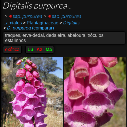
Digitalis purpurea
L.
>
ssp.
purpurea
>
ssp.
purpurea
Lamiales
>
Plantaginaceae
>
Digitalis
>
D. purpurea
(comparar)
traques, erva-dedal, dedaleira, abeloura, tróculos,
estalinhos
exótica
Lu
Az
Ma