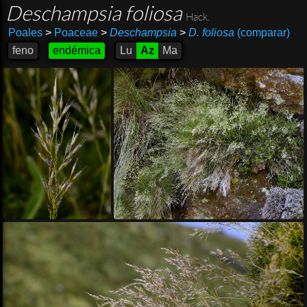
Deschampsia foliosa
Hack.
Poales
>
Poaceae
>
Deschampsia
>
D. foliosa
(comparar)
feno
endémica
Lu
Az
Ma