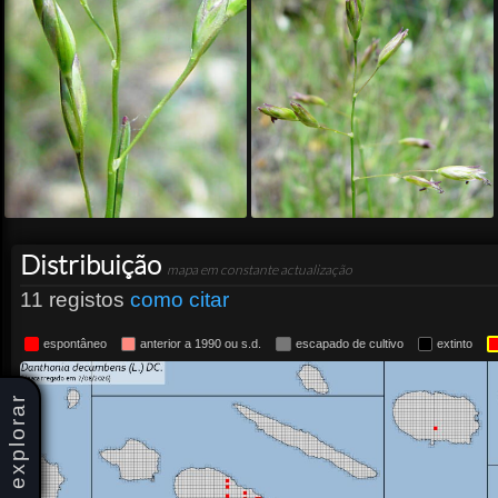
Distribuição
mapa em constante actualização
11 registos
como citar
espontâneo
anterior a 1990 ou s.d.
escapado de cultivo
extinto
explorar