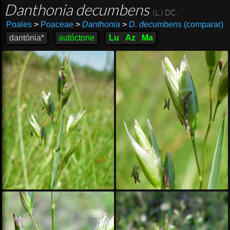
Danthonia decumbens
(L.) DC.
Poales
>
Poaceae
>
Danthonia
>
D. decumbens
(comparar)
dantónia*
autóctone
Lu
Az
Ma