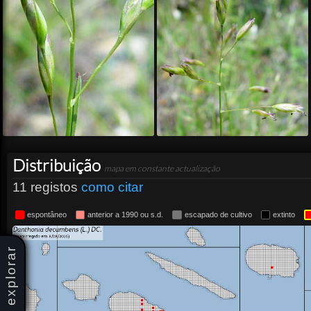
Distribuição
mapa em constante actualização
11 registos
como citar
espontâneo
anterior a 1990 ou s.d.
escapado de cultivo
extinto
explorar