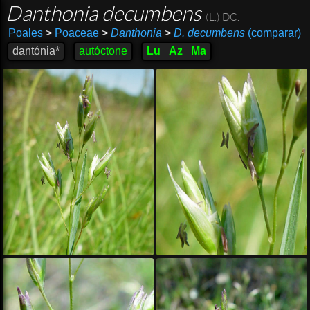
Danthonia decumbens
(L.) DC.
Poales
>
Poaceae
>
Danthonia
>
D. decumbens
(comparar)
dantónia*
autóctone
Lu
Az
Ma