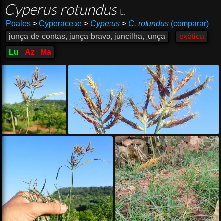
Cyperus rotundus
L.
Poales
>
Cyperaceae
>
Cyperus
>
C. rotundus
(comparar)
junça-de-contas, junça-brava, juncilha, junça
exótica
Lu
Az
Ma