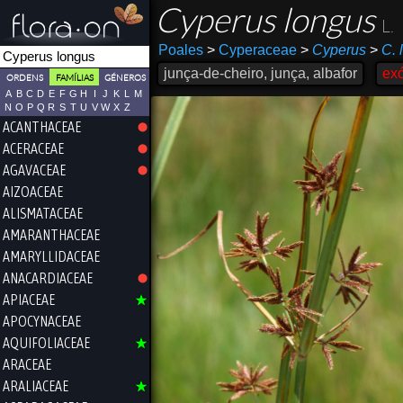
Cyperus longus
L.
Poales
>
Cyperaceae
>
Cyperus
>
C. 
junça-de-cheiro, junça, albafor
exó
ORDENS
FAMÍLIAS
GÉNEROS
A
B
C
D
E
F
G
H
I
J
K
L
M
N
O
P
Q
R
S
T
U
V
W
X
Z
ACANTHACEAE
ACERACEAE
AGAVACEAE
AIZOACEAE
ALISMATACEAE
AMARANTHACEAE
AMARYLLIDACEAE
ANACARDIACEAE
APIACEAE
APOCYNACEAE
AQUIFOLIACEAE
ARACEAE
ARALIACEAE