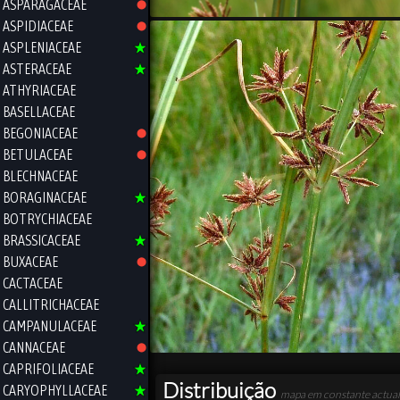
ASPARAGACEAE
ASPIDIACEAE
ASPLENIACEAE
ASTERACEAE
ATHYRIACEAE
BASELLACEAE
BEGONIACEAE
BETULACEAE
BLECHNACEAE
BORAGINACEAE
BOTRYCHIACEAE
BRASSICACEAE
BUXACEAE
CACTACEAE
CALLITRICHACEAE
CAMPANULACEAE
CANNACEAE
CAPRIFOLIACEAE
Distribuição
CARYOPHYLLACEAE
mapa em constante actual