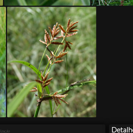
Detalh
ização