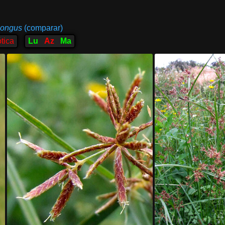
longus
(comparar)
tica
Lu
Az
Ma