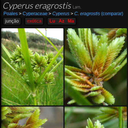
Cyperus eragrostis
Lam.
Poales
>
Cyperaceae
>
Cyperus
>
C. eragrostis
(comparar)
junção
exótica
Lu
Az
Ma