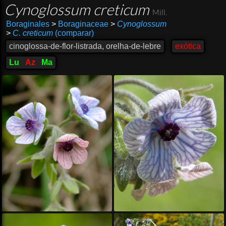
Cynoglossum creticum
Mill.
Boraginales
>
Boraginaceae
>
Cynoglossum
>
C. creticum
(comparar)
cinoglossa-de-flor-listrada, orelha-de-lebre
exótica
Lu
Az
Ma