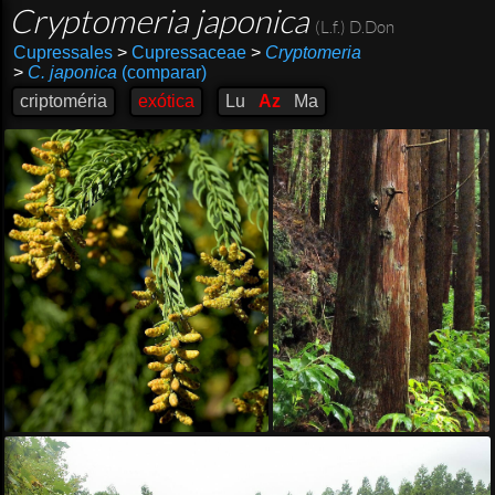
Cryptomeria japonica
(L.f.) D.Don
Cupressales
>
Cupressaceae
>
Cryptomeria
>
C. japonica
(comparar)
criptoméria
exótica
Lu
Az
Ma