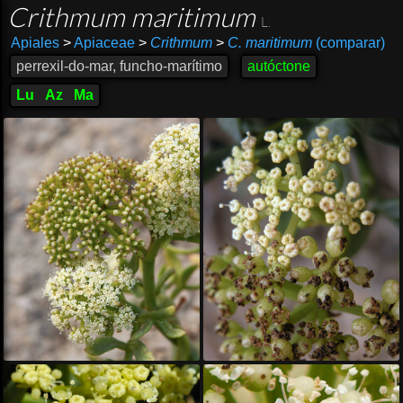
Crithmum maritimum
L.
Apiales
>
Apiaceae
>
Crithmum
>
C. maritimum
(comparar)
perrexil-do-mar, funcho-marítimo
autóctone
Lu
Az
Ma