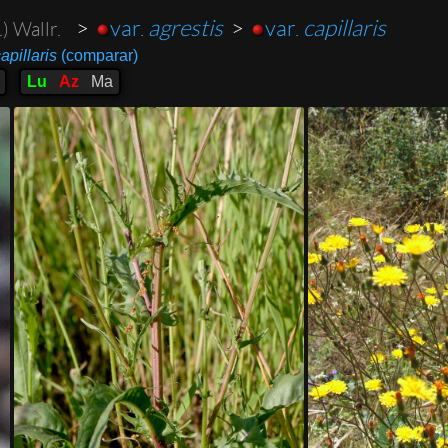
>
var.
agrestis
>
var.
capillaris
.) Wallr.
apillaris
(comparar)
Lu
Az
Ma