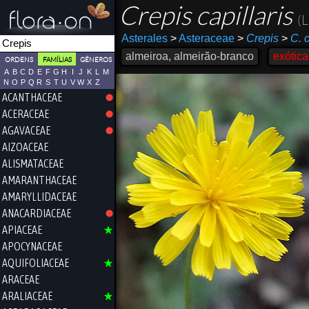
Crepis capillaris
(L
Asterales
>
Asteraceae
>
Crepis
>
C. c
almeiroa, almeirão-branco
exótica
ORDENS
FAMÍLIAS
GÉNEROS
A
B
C
D
E
F
G
H
I
J
K
L
M
N
O
P
Q
R
S
T
U
V
W
X
Z
ACANTHACEAE
ACERACEAE
AGAVACEAE
AIZOACEAE
ALISMATACEAE
AMARANTHACEAE
AMARYLLIDACEAE
ANACARDIACEAE
APIACEAE
APOCYNACEAE
AQUIFOLIACEAE
ARACEAE
ARALIACEAE