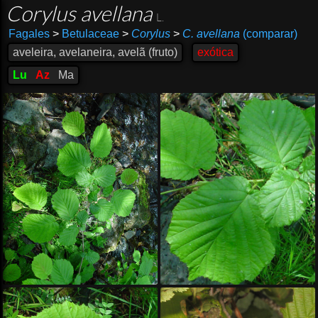
Corylus avellana
L.
Fagales
>
Betulaceae
>
Corylus
>
C. avellana
(comparar)
aveleira, avelaneira, avelã (fruto)
exótica
Lu
Az
Ma