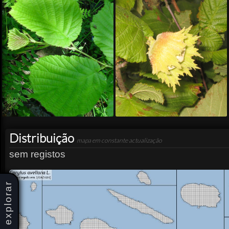
Distribuição
mapa em constante actualização
sem registos
explorar