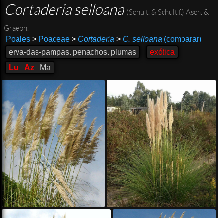
Cortaderia selloana
(Schult. & Schult.f.) Asch. &
Graebn.
Poales
>
Poaceae
>
Cortaderia
>
C. selloana
(comparar)
erva-das-pampas, penachos, plumas
exótica
Lu
Az
Ma