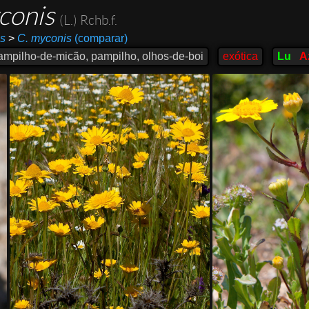
conis
(L.) Rchb.f.
s
>
C. myconis
(comparar)
mpilho-de-micão, pampilho, olhos-de-boi
exótica
Lu
A