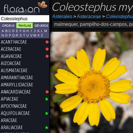
Coleostephus my
Asterales
>
Asteraceae
>
Coleostephu
malmequer, pampilho-dos-campos, pa
ORDENS
FAMÍLIAS
GÉNEROS
A
B
C
D
E
F
G
H
I
J
K
L
M
N
O
P
Q
R
S
T
U
V
W
X
Z
ACANTHACEAE
ACERACEAE
AGAVACEAE
AIZOACEAE
ALISMATACEAE
AMARANTHACEAE
AMARYLLIDACEAE
ANACARDIACEAE
APIACEAE
APOCYNACEAE
AQUIFOLIACEAE
ARACEAE
ARALIACEAE