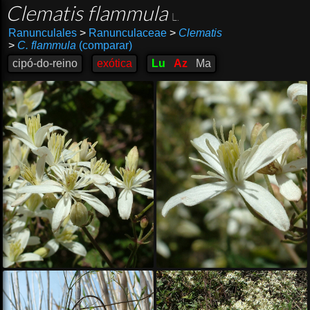
Clematis flammula
L.
Ranunculales
>
Ranunculaceae
>
Clematis
>
C. flammula
(comparar)
cipó-do-reino
exótica
Lu
Az
Ma