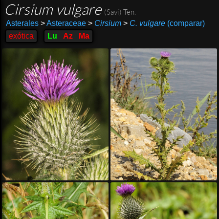
Cirsium vulgare
(Savi) Ten.
Asterales
>
Asteraceae
>
Cirsium
>
C. vulgare
(comparar)
exótica
Lu
Az
Ma