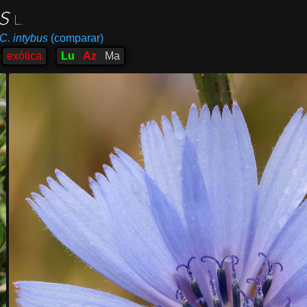
us
L.
C. intybus
(comparar)
exótica
Lu
Az
Ma