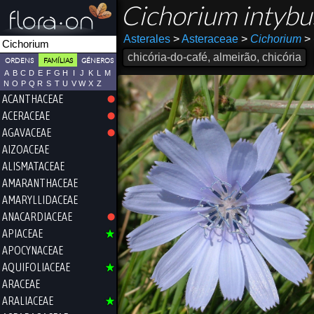
Cichorium intyb
Asterales
>
Asteraceae
>
Cichorium
>
chicória-do-café, almeirão, chicória
ORDENS
FAMÍLIAS
GÉNEROS
A
B
C
D
E
F
G
H
I
J
K
L
M
N
O
P
Q
R
S
T
U
V
W
X
Z
ACANTHACEAE
ACERACEAE
AGAVACEAE
AIZOACEAE
ALISMATACEAE
AMARANTHACEAE
AMARYLLIDACEAE
ANACARDIACEAE
APIACEAE
APOCYNACEAE
AQUIFOLIACEAE
ARACEAE
ARALIACEAE