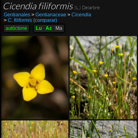
Cicendia filiformis
(L.) Delarbre
Gentianales
>
Gentianaceae
>
Cicendia
>
C. filiformis
(comparar)
autóctone
Lu
Az
Ma