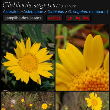
Glebionis segetum
(L.) Fourr.
Asterales
>
Asteraceae
>
Glebionis
>
G. segetum
(comparar)
pampilho-das-searas
exótica
Lu
Az
Ma