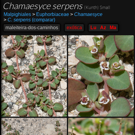
Chamaesyce serpens
(Kunth) Small
Malpighiales
>
Euphorbiaceae
>
Chamaesyce
>
C. serpens
(comparar)
maleiteira-dos-caminhos
exótica
Lu
Az
Ma