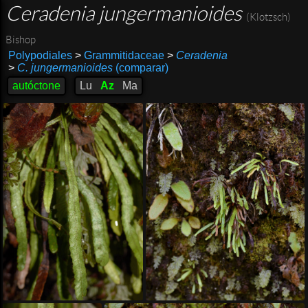
Ceradenia jungermanioides
(Klotzsch)
Bishop
Polypodiales
>
Grammitidaceae
>
Ceradenia
>
C. jungermanioides
(comparar)
autóctone
Lu
Az
Ma