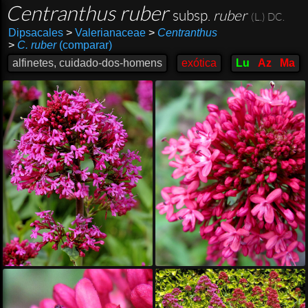
Centranthus ruber
subsp.
ruber
(L.) DC.
Dipsacales
>
Valerianaceae
>
Centranthus
>
C. ruber
(comparar)
alfinetes, cuidado-dos-homens
exótica
Lu
Az
Ma