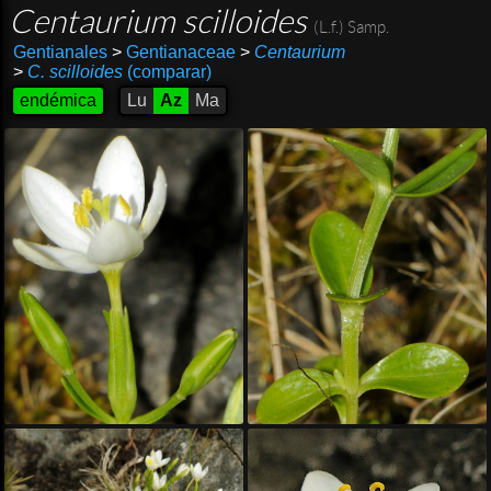
Centaurium scilloides
(L.f.) Samp.
Gentianales
>
Gentianaceae
>
Centaurium
>
C. scilloides
(comparar)
endémica
Lu
Az
Ma