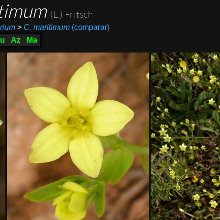
itimum
(L.) Fritsch
rium
>
C. maritimum
(comparar)
u
Az
Ma