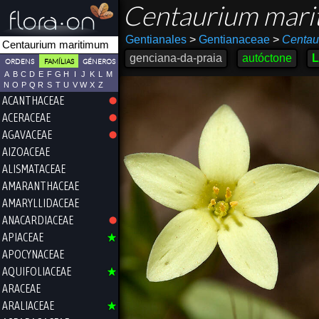
Centaurium mar
Gentianales
>
Gentianaceae
>
Centau
genciana-da-praia
autóctone
L
ORDENS
FAMÍLIAS
GÉNEROS
A
B
C
D
E
F
G
H
I
J
K
L
M
N
O
P
Q
R
S
T
U
V
W
X
Z
ACANTHACEAE
ACERACEAE
AGAVACEAE
AIZOACEAE
ALISMATACEAE
AMARANTHACEAE
AMARYLLIDACEAE
ANACARDIACEAE
APIACEAE
APOCYNACEAE
AQUIFOLIACEAE
ARACEAE
ARALIACEAE