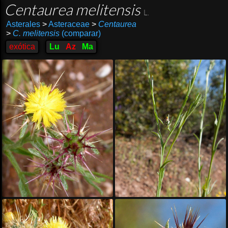
Centaurea melitensis
L.
Asterales
>
Asteraceae
>
Centaurea
>
C. melitensis
(comparar)
exótica
Lu
Az
Ma