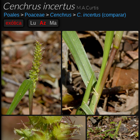
Cenchrus incertus
M.A.Curtis
Poales
>
Poaceae
>
Cenchrus
>
C. incertus
(comparar)
exótica
Lu
Az
Ma