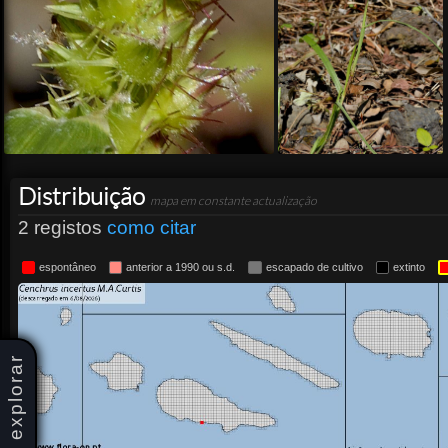
Distribuição
mapa em constante actualização
2 registos
como citar
espontâneo
anterior a 1990 ou s.d.
escapado de cultivo
extinto
explorar