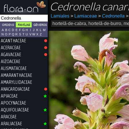
Cedronella canar
Lamiales
>
Lamiaceae
>
Cedronella
>
hortelã-de-cabra, hortelã-de-burro, m
ORDENS
FAMÍLIAS
GÉNEROS
A
B
C
D
E
F
G
H
I
J
K
L
M
N
O
P
Q
R
S
T
U
V
W
X
Z
ACANTHACEAE
ACERACEAE
AGAVACEAE
AIZOACEAE
ALISMATACEAE
AMARANTHACEAE
AMARYLLIDACEAE
ANACARDIACEAE
APIACEAE
APOCYNACEAE
AQUIFOLIACEAE
ARACEAE
ARALIACEAE