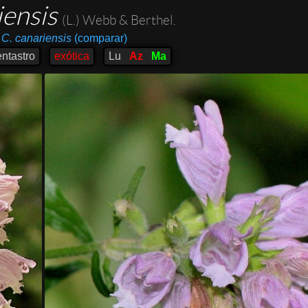
iensis
(L.) Webb & Berthel.
C. canariensis
(comparar)
entastro
exótica
Lu
Az
Ma