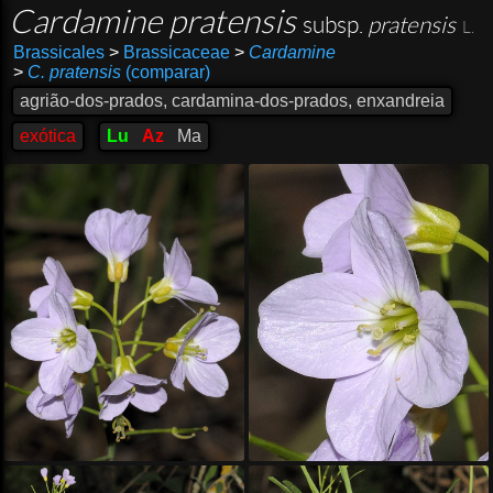
Cardamine pratensis
subsp.
pratensis
L.
Brassicales
>
Brassicaceae
>
Cardamine
>
C. pratensis
(comparar)
agrião-dos-prados, cardamina-dos-prados, enxandreia
exótica
Lu
Az
Ma