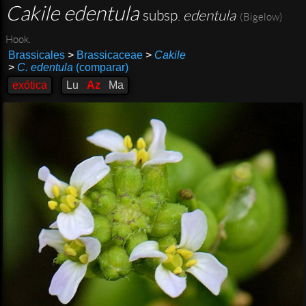
Cakile edentula
subsp.
edentula
(Bigelow)
Hook.
Brassicales
>
Brassicaceae
>
Cakile
>
C. edentula
(comparar)
exótica
Lu
Az
Ma