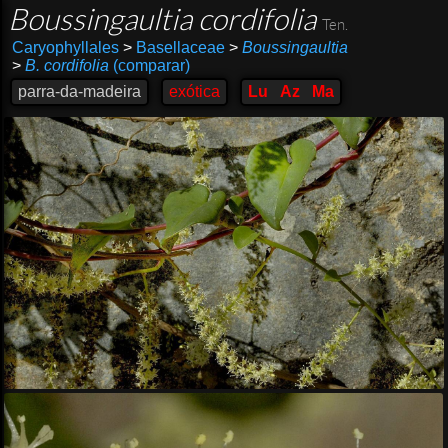
Boussingaultia cordifolia
Ten.
Caryophyllales
>
Basellaceae
>
Boussingaultia
>
B. cordifolia
(comparar)
parra-da-madeira
exótica
Lu
Az
Ma