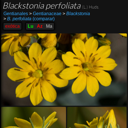
Blackstonia perfoliata
(L.) Huds.
Gentianales
>
Gentianaceae
>
Blackstonia
>
B. perfoliata
(comparar)
exótica
Lu
Az
Ma