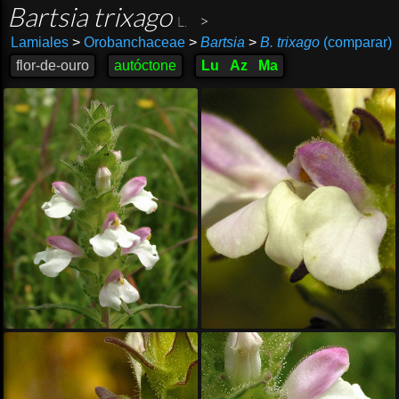
Bartsia trixago
>
L.
Lamiales
>
Orobanchaceae
>
Bartsia
>
B. trixago
(comparar)
flor-de-ouro
autóctone
Lu
Az
Ma