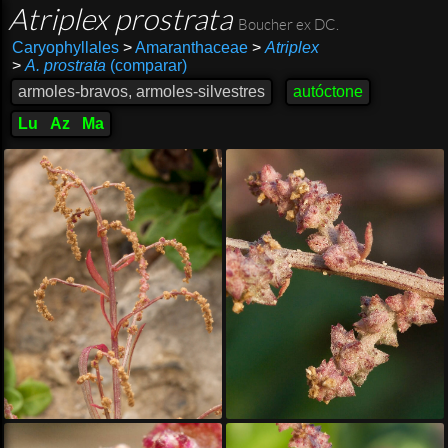
Atriplex prostrata
Boucher ex DC.
Caryophyllales
>
Amaranthaceae
>
Atriplex
>
A. prostrata
(comparar)
armoles-bravos, armoles-silvestres
autóctone
Lu
Az
Ma