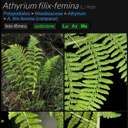
Athyrium filix-femina
(L.) Roth
Polypodiales
>
Woodsiaceae
>
Athyrium
>
A. filix-femina
(comparar)
feto-fêmea
autóctone
Lu
Az
Ma