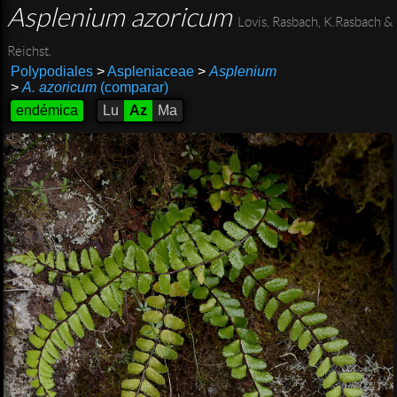
Asplenium azoricum
Lovis, Rasbach, K.Rasbach &
Reichst.
Polypodiales
>
Aspleniaceae
>
Asplenium
>
A. azoricum
(comparar)
endémica
Lu
Az
Ma