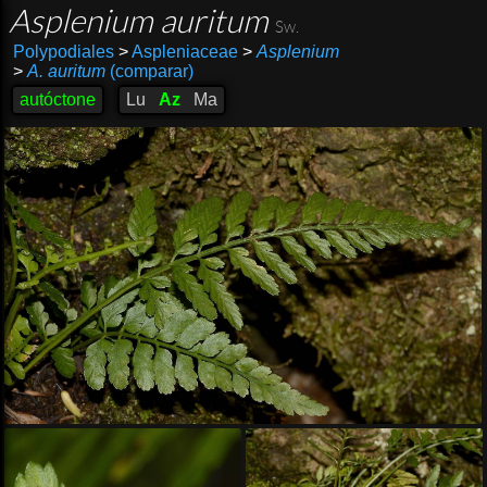
Asplenium auritum
Sw.
Polypodiales
>
Aspleniaceae
>
Asplenium
>
A. auritum
(comparar)
autóctone
Lu
Az
Ma