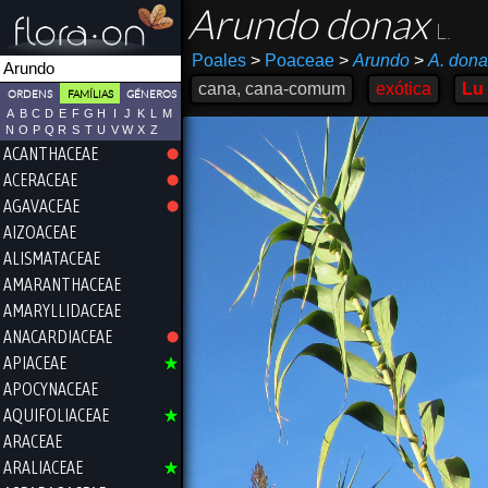
Arundo donax
L.
Poales
>
Poaceae
>
Arundo
>
A. dona
cana, cana-comum
exótica
Lu
ORDENS
FAMÍLIAS
GÉNEROS
A
B
C
D
E
F
G
H
I
J
K
L
M
N
O
P
Q
R
S
T
U
V
W
X
Z
ACANTHACEAE
ACERACEAE
AGAVACEAE
AIZOACEAE
ALISMATACEAE
AMARANTHACEAE
AMARYLLIDACEAE
ANACARDIACEAE
APIACEAE
APOCYNACEAE
AQUIFOLIACEAE
ARACEAE
ARALIACEAE