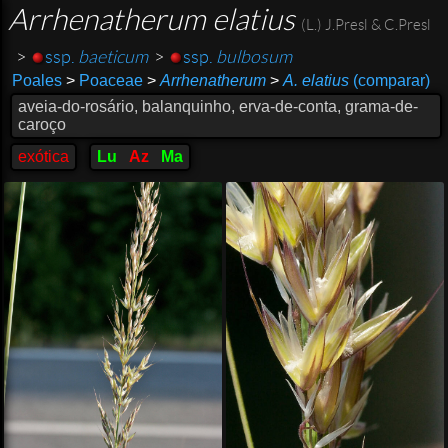
Arrhenatherum elatius
(L.) J.Presl & C.Presl
>
ssp.
baeticum
>
ssp.
bulbosum
Poales
>
Poaceae
>
Arrhenatherum
>
A. elatius
(comparar)
aveia-do-rosário, balanquinho, erva-de-conta, grama-de-
caroço
exótica
Lu
Az
Ma