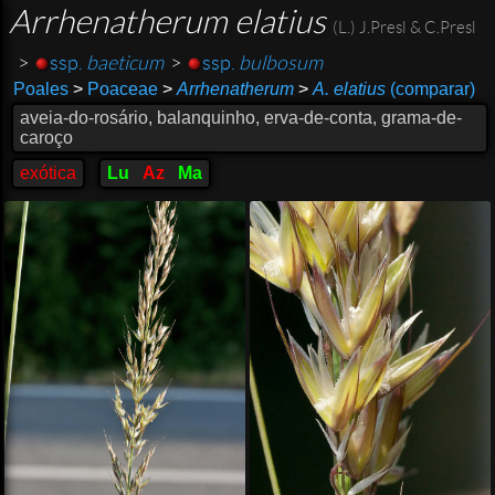
Arrhenatherum elatius
(L.) J.Presl & C.Presl
>
ssp.
baeticum
>
ssp.
bulbosum
Poales
>
Poaceae
>
Arrhenatherum
>
A. elatius
(comparar)
aveia-do-rosário, balanquinho, erva-de-conta, grama-de-
caroço
exótica
Lu
Az
Ma