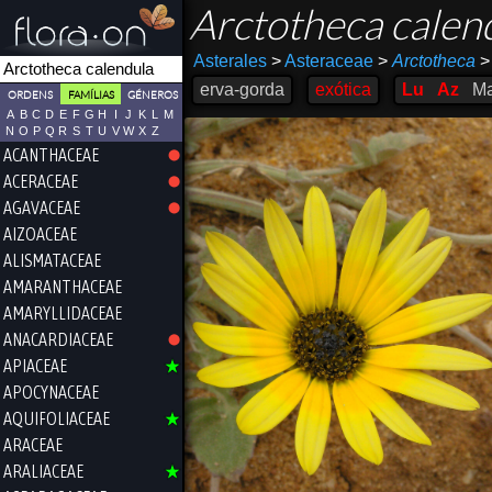
Arctotheca calen
Asterales
>
Asteraceae
>
Arctotheca
>
erva-gorda
exótica
Lu
Az
M
ORDENS
FAMÍLIAS
GÉNEROS
A
B
C
D
E
F
G
H
I
J
K
L
M
N
O
P
Q
R
S
T
U
V
W
X
Z
ACANTHACEAE
ACERACEAE
AGAVACEAE
AIZOACEAE
ALISMATACEAE
AMARANTHACEAE
AMARYLLIDACEAE
ANACARDIACEAE
APIACEAE
APOCYNACEAE
AQUIFOLIACEAE
ARACEAE
ARALIACEAE