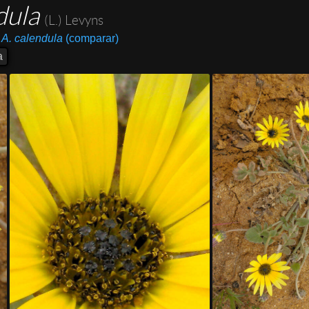
dula
(L.) Levyns
A. calendula
(comparar)
a