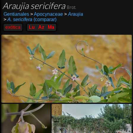
Araujia sericifera
Brot.
Gentianales
>
Apocynaceae
>
Araujia
>
A. sericifera
(comparar)
exótica
Lu
Az
Ma