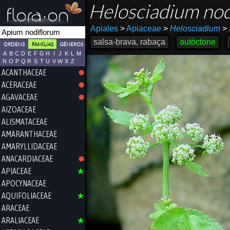
Helosciadium no
Apiales
>
Apiaceae
>
Helosciadium
>
salsa-brava, rabaça
autóctone
ORDENS
FAMÍLIAS
GÉNEROS
A
B
C
D
E
F
G
H
I
J
K
L
M
N
O
P
Q
R
S
T
U
V
W
X
Z
ACANTHACEAE
ACERACEAE
AGAVACEAE
AIZOACEAE
ALISMATACEAE
AMARANTHACEAE
AMARYLLIDACEAE
ANACARDIACEAE
APIACEAE
APOCYNACEAE
AQUIFOLIACEAE
ARACEAE
ARALIACEAE