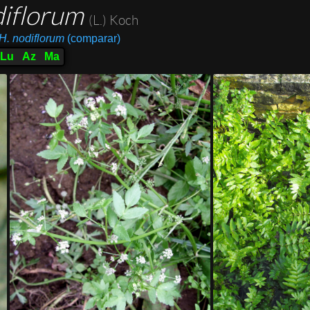
diflorum
(L.) Koch
H. nodiflorum
(comparar)
Lu
Az
Ma