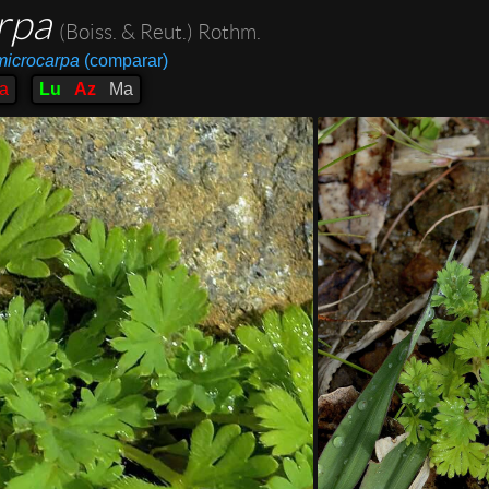
rpa
(Boiss. & Reut.) Rothm.
microcarpa
(comparar)
ca
Lu
Az
Ma