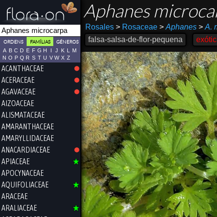
Aphanes microca
Rosales
>
Rosaceae
>
Aphanes
>
A. 
falsa-salsa-de-flor-pequena
exóti
ORDENS
FAMÍLIAS
GÉNEROS
A
B
C
D
E
F
G
H
I
J
K
L
M
N
O
P
Q
R
S
T
U
V
W
X
Z
ACANTHACEAE
ACERACEAE
AGAVACEAE
AIZOACEAE
ALISMATACEAE
AMARANTHACEAE
AMARYLLIDACEAE
ANACARDIACEAE
APIACEAE
APOCYNACEAE
AQUIFOLIACEAE
ARACEAE
ARALIACEAE