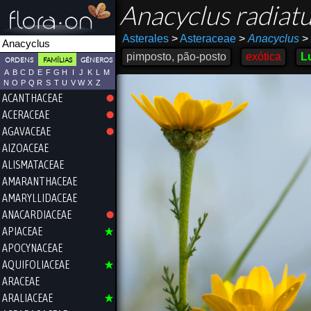
Anacyclus radiat
Asterales
>
Asteraceae
>
Anacyclus
>
pimposto, pão-posto
exótica
L
ORDENS
FAMÍLIAS
GÉNEROS
A
B
C
D
E
F
G
H
I
J
K
L
M
N
O
P
Q
R
S
T
U
V
W
X
Z
ACANTHACEAE
ACERACEAE
AGAVACEAE
AIZOACEAE
ALISMATACEAE
AMARANTHACEAE
AMARYLLIDACEAE
ANACARDIACEAE
APIACEAE
APOCYNACEAE
AQUIFOLIACEAE
ARACEAE
ARALIACEAE