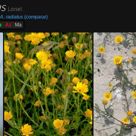
us
Loisel.
A. radiatus
(comparar)
u
Az
Ma