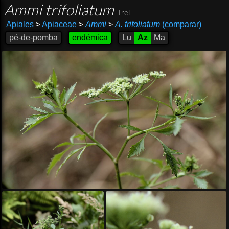
Ammi trifoliatum
Trel.
Apiales
>
Apiaceae
>
Ammi
>
A. trifoliatum
(comparar)
pé-de-pomba
endémica
Lu
Az
Ma