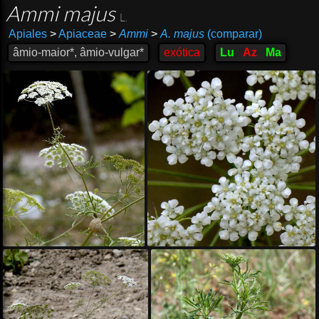
Ammi majus
L.
Apiales
>
Apiaceae
>
Ammi
>
A. majus
(comparar)
âmio-maior*, âmio-vulgar*
exótica
Lu
Az
Ma