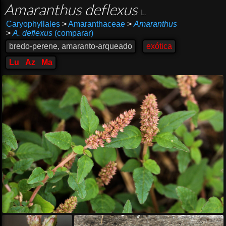
Amaranthus deflexus
L.
Caryophyllales
>
Amaranthaceae
>
Amaranthus
>
A. deflexus
(comparar)
bredo-perene, amaranto-arqueado
exótica
Lu
Az
Ma